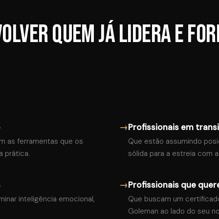
volver quem já lidera e fo
→
o
Profissionais em trans
om as ferramentas que os
Que estão assumindo posi
 prática.
sólida para a estreia com a
→
s
Profissionais que quer
nar inteligência emocional,
Que buscam um certificad
Goleman ao lado do seu no 