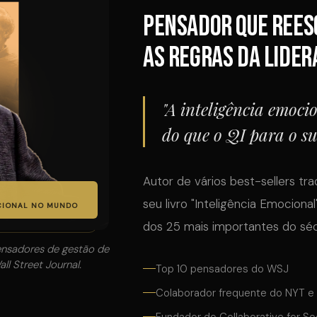
pensador que rees
as regras da lide
"A inteligência emoci
do que o QI para o su
Autor de vários best-sellers tr
seu livro "Inteligência Emocional
OCIONAL NO MUNDO
dos 25 mais importantes do séc
ensadores de gestão de
l Street Journal.
Top 10 pensadores do WSJ
Colaborador frequente do NYT e
Fundador do Collaborative for So