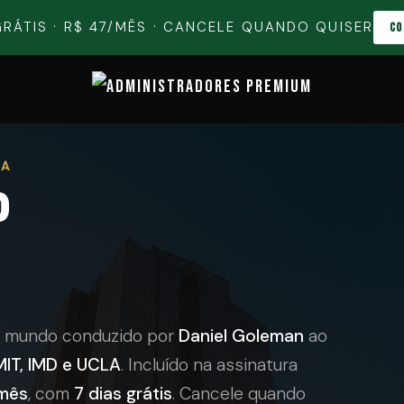
 GRÁTIS · R$ 47/MÊS · CANCELE QUANDO QUISER
CO
ÇA
P
do mundo conduzido por
Daniel Goleman
ao
MIT, IMD e UCLA
. Incluído na assinatura
mês
, com
7 dias grátis
. Cancele quando