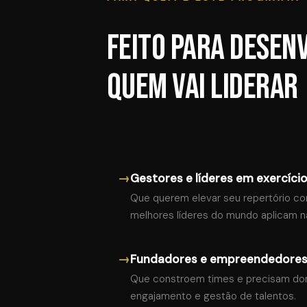
Feito para desen
quem vai liderar
→
Gestores e líderes em exercíci
Que querem elevar seu repertório c
melhores líderes do mundo aplicam na
→
Fundadores e empreendedore
Que constroem times e precisam domi
engajamento e gestão de talentos.