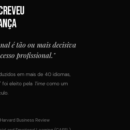
creveu
rança
onal é tão ou mais decisiva
cesso profissional."
aduzidos em mais de 40 idiomas,
" foi eleito pela
Time
como um
ulo.
 Harvard Business Review
cial and Emotional Learning (CASEL)