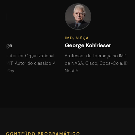
IMD, SUÍÇA
enge
George Kohlrieser
 Center for Organizational
Professor de liderança no IMD. Con
o MIT. Autor do clássico
A
de NASA, Cisco, Coca-Cola, IBM e
ciplina
.
Nestlé.
CONTEÚDO PROGRAMÁTICO