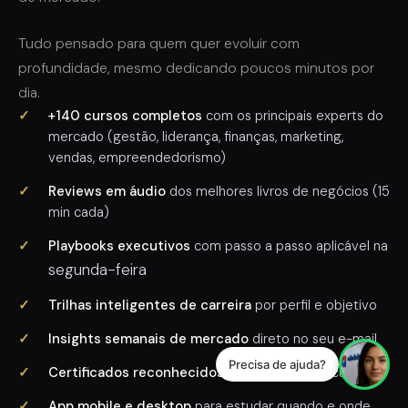
Tudo pensado para quem quer evoluir com
profundidade, mesmo dedicando poucos minutos por
dia.
✓
+140 cursos completos
com os principais experts do
mercado (gestão, liderança, finanças, marketing,
vendas, empreendedorismo)
✓
Reviews em áudio
dos melhores livros de negócios (15
min cada)
✓
Playbooks executivos
com passo a passo aplicável na
segunda-feira
✓
Trilhas inteligentes de carreira
por perfil e objetivo
✓
Insights semanais de mercado
direto no seu e-mail
Precisa de ajuda?
✓
Certificados reconhecidos
ao concluir cada curso
✓
App mobile e desktop
para estudar quando e onde