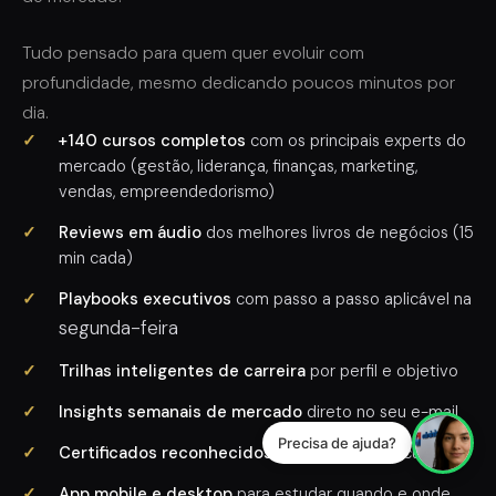
Tudo pensado para quem quer evoluir com
profundidade, mesmo dedicando poucos minutos por
dia.
✓
+140 cursos completos
com os principais experts do
mercado (gestão, liderança, finanças, marketing,
vendas, empreendedorismo)
✓
Reviews em áudio
dos melhores livros de negócios (15
min cada)
✓
Playbooks executivos
com passo a passo aplicável na
segunda-feira
✓
Trilhas inteligentes de carreira
por perfil e objetivo
✓
Insights semanais de mercado
direto no seu e-mail
Precisa de ajuda?
✓
Certificados reconhecidos
ao concluir cada curso
✓
App mobile e desktop
para estudar quando e onde