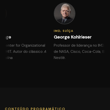
IMD, SUÍÇA
enge
George Kohlrieser
o Center for Organizational
Professor de liderança no IMD. Co
do MIT. Autor do clássico
A
de NASA, Cisco, Coca-Cola, IBM e
ciplina
.
Nestlé.
CONTEÚDO PROGRAMÁTICO