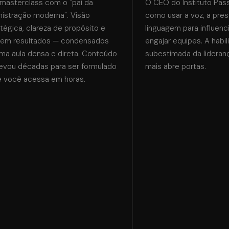
asterclass com o "pai da
O CEO do Instituto Passa
istração moderna". Visão
como usar a voz, a pres
égica, clareza de propósito e
linguagem para influencia
em resultados — condensados
engajar equipes. A habil
a aula densa e direta. Conteúdo
subestimada da lideranç
evou décadas para ser formulado
mais abre portas.
 você acessa em horas.